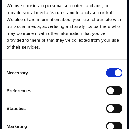
We use cookies to personalise content and ads, to
Hjemmesiden skal sættes op til at håndtere
provide social media features and to analyse our traffic.
indløsning af rabatkoder. Det sker over API.
We also share information about your use of our site with
our social media, advertising and analytics partners who
API dokumentationen beskriver, hvordan
man indløser en rabatkode på en booking.
may combine it with other information that you’ve
Her kan man også læse om, hvordan det
provided to them or that they’ve collected from your use
spiller sammen med kortbetaling og
of their services.
gavekort.
Consent
Necessary
Selection
Preferences
Forberedelse
Statistics
Har du selv en idé, ellers tager vi en snak
om det.
Marketing