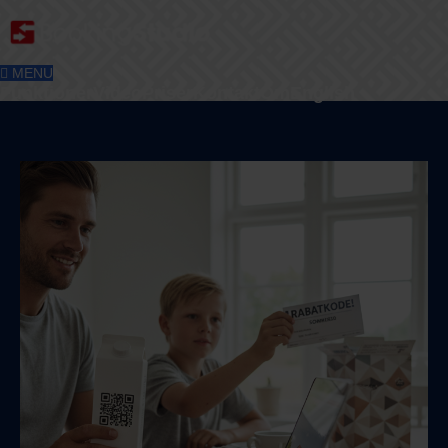
MENU
Funktioner
Video
Priser
Kontakt
Om
English