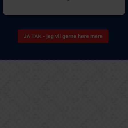
JA TAK - jeg vil gerne høre mere
Nøglefunktioner
Automatisering
Automatisk bogføring
Bookingkalender