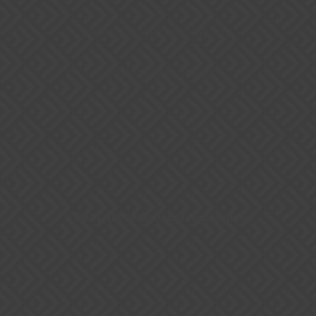
hello@bookingstudio.dk
CVR: DK27615090
© 2024 Alle rettigheder forbeholdes