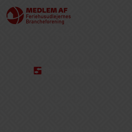
Support
Få hjælp til BookingStudio
YouTube Kanal
BookingStudio A/S
Møllergade 24, 1
5700 Svendborg
Danmark
+45 77 34 07 50