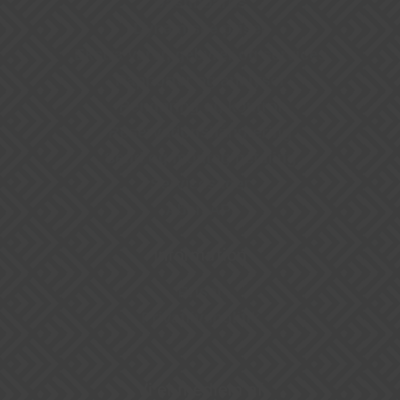
Dashboards
Dynamiske priser
Ekstra varer, gebyrer og services
Rapporter og analyser
Rengøring og kontrol
Reservationshåndtering
Send og modtag betaling
Servicesager
Åben API
Information
Priser
Privatlivspolitik
Vi er medlem af