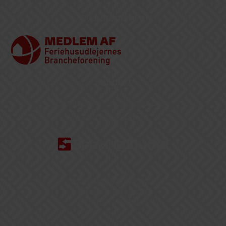
Vi er medlem af
Support
Få hjælp til BookingStudio
YouTube Kanal
BookingStudio A/S
Møllergade 24, 1
5700 Svendborg
Danmark