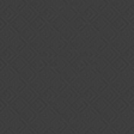
Bookingkalender
Dashboards
Dynamiske priser
Ekstra varer, gebyrer og services
Rapporter og analyser
Rengøring og kontrol
Reservationshåndtering
Send og modtag betaling
Servicesager
Åben API
Information
Priser
Privatlivspolitik