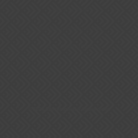
+45 77 34 07 50
hello@bookingstudio.dk
CVR: DK27615090
© 2024 Alle rettigheder forbeholdes