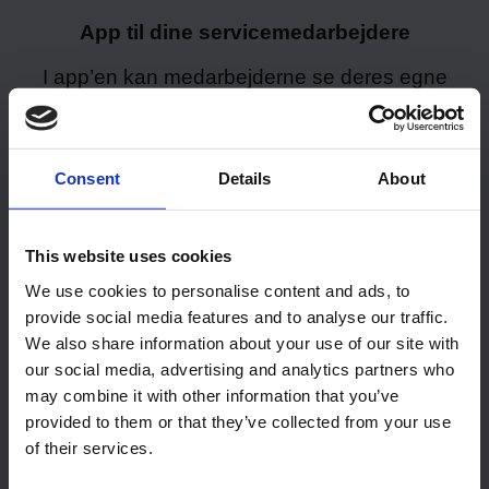
App til dine servicemedarbejdere
I app’en kan medarbejderne se deres egne
tildelte opgaver. Der er oplysninger om den
pågældende feriebolig og eventuelle noter, der
måtte følge med opgaven. Du kan også
kommunikere med medarbejderne via app’en, og
Consent
Details
About
medarbejderne kan svare på modtagne
beskeder.
This website uses cookies
Når en opgave er startet, bliver det registreret i
app’en, og når opgaven er fuldført, markerer
We use cookies to personalise content and ads, to
medarbejderen opgaven som færdig, og den
provide social media features and to analyse our traffic.
specifikke feriebolig vil blive vist som “klarmeldt” i
We also share information about your use of our site with
BookingStudio. På den måde kan du altid følge
our social media, advertising and analytics partners who
med i statussen for opgaverne, og hvordan de
may combine it with other information that you’ve
skrider frem.
provided to them or that they’ve collected from your use
of their services.
Vagtplanlægning