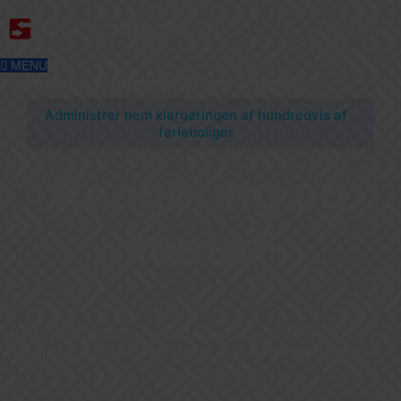
MENU
Funktioner
Video
Priser
Kontakt
Om
English
Administrer nem klargøringen af hundredvis af
ferieboliger
Rengøring og
kontrol
BookingStudio tilbyder en integreret løsning
til planlægning og udførelse af rengøring og
kontrolopgaver.