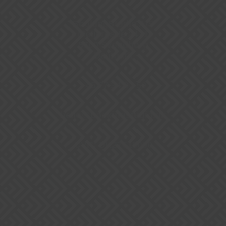
BookingStudio A/S
Møllergade 24, 1
5700 Svendborg
Danmark
+45 77 34 07 50
hello@bookingstudio.dk
CVR: DK27615090