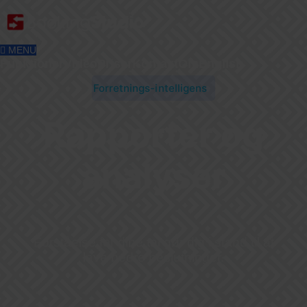
MENU
Funktioner
Video
Priser
Kontakt
Om
English
Forretnings-intelligens
Rapporter og
analyser
Forståelse for dine tal gør dig i stand til at
lave bedre beslutninger.