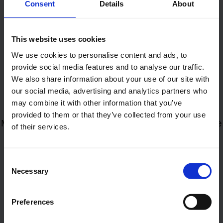
Consent
Details
About
This website uses cookies
We use cookies to personalise content and ads, to
Funktioner
provide social media features and to analyse our traffic.
We also share information about your use of our site with
Udforsk funktionerne
our social media, advertising and analytics partners who
may combine it with other information that you’ve
provided to them or that they’ve collected from your use
Med de mange tilpasselige funktioner kan du bygge
of their services.
dit ideelle feriehusudlejningssystem.
Consent
Necessary
Selection
Bookingkalender
Bookingkalenderen giver dig et hurtigt
Preferences
overblik over alt, hvad der foregår med en
bestemt feriebolig.