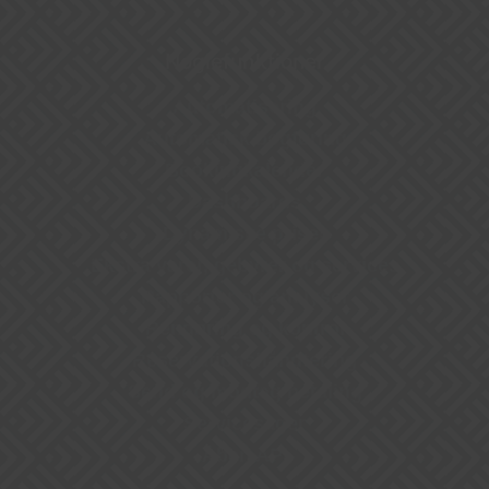
Nøglefunktioner
Automatisering
Automatisk bogføring
Bookingkalender
Dashboards
Dynamiske priser
Ekstra varer, gebyrer og services
Rapporter og analyser
Rengøring og kontrol
Reservationshåndtering
Send og modtag betaling
Servicesager
Åben API