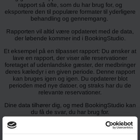
rapport så ofte, som du har brug for, og
eksportere den til populære formater til yderligere
behandling og gennemgang.
Rapporten vil altid være opdateret med de data,
der løbende kommer ind i BookingStudio.
Et eksempel på en tilpasset rapport: Du ønsker at
lave en rapport, der viser alle reservationer
foretaget af udenlandske gæster, der medbringer
deres kæledyr i en given periode. Denne rapport
kan bruges igen og igen. Du opdaterer blot
perioden med nye datoer, og straks har du de
relevante reservationer.
Dine data tilhører dig, og med BookingStudio kan
du få de svar, du har brug for.