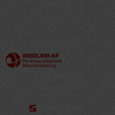
Information
Priser
Privatlivspolitik
Vi er medlem af
Support
Få hjælp til BookingStudio
YouTube Kanal