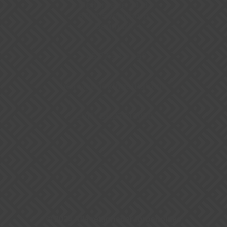
Møllergade 24, 1
5700 Svendborg
Danmark
+45 77 34 07 50
hello@bookingstudio.dk
CVR: DK27615090
© 2024 Alle rettigheder forbeholdes