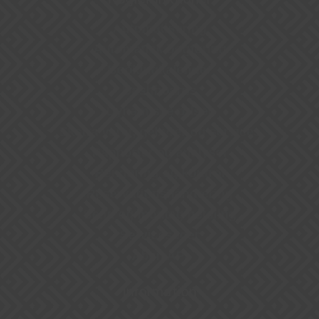
Automatisering
Automatisk bogføring
Bookingkalender
Dashboards
Dynamiske priser
Ekstra varer, gebyrer og services
Rapporter og analyser
Rengøring og kontrol
Reservationshåndtering
Send og modtag betaling
Servicesager
Åben API
Information