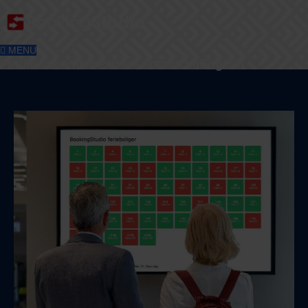
MENU
Funktioner
Video
Priser
Kontakt
Om
English