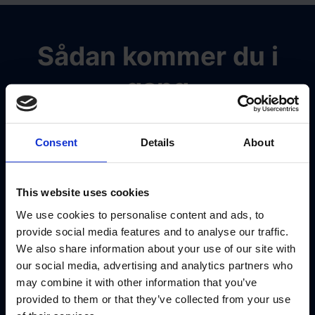
Sådan kommer du i
gang
Consent
Details
About
Teknisk
This website uses cookies
We use cookies to personalise content and ads, to
Ankomstskærm er en app, du selv kan
provide social media features and to analyse our traffic.
installere via APPs i BookingStudio.
We also share information about your use of our site with
Herefter skal app'en opsættes med lidt
our social media, advertising and analytics partners who
kode. Der er god hjælp at hente i
may combine it with other information that you’ve
skærmbilledet for opsætningen.
provided to them or that they’ve collected from your use
Når skærmen er i brug, så opdateres