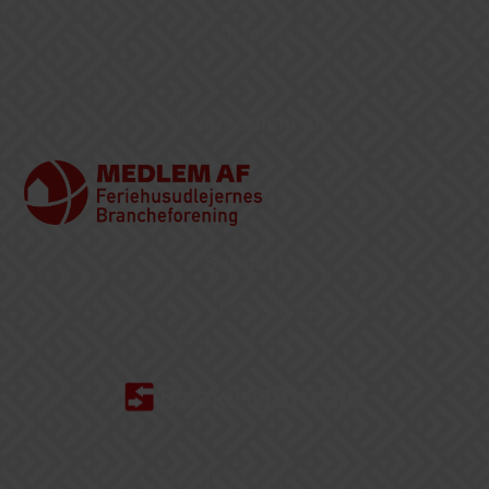
Priser
Privatlivspolitik
Vi er medlem af
Support
Få hjælp til BookingStudio
YouTube Kanal
BookingStudio A/S