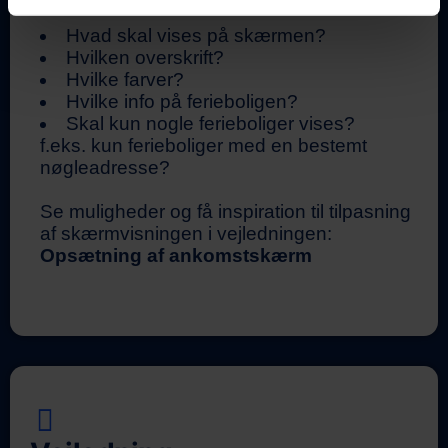
Hvad skal vises på skærmen?
Hvilken overskrift?
Hvilke farver?
Hvilke info på ferieboligen?
Skal kun nogle ferieboliger vises?
f.eks. kun ferieboliger med en bestemt
nøgleadresse?
Se muligheder og få inspiration til tilpasning
af skærmvisningen i vejledningen:
Opsætning af ankomstskærm